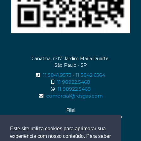
Canatiba, nº17. Jardim Maria Duarte.
São Paulo - SP
11 5841.9573
11 5842.6564
-
11 98922.5468
11 98922.5468
comercial@rdsgas.com
Filial
Rua Enaura da Rocha Fernandes, nº01 . Serraria
Maceió - AL
Este site utiliza cookies para aprimorar sua
82 99614.0959
experiência com nosso conteúdo. Para saber
82 99614.0959