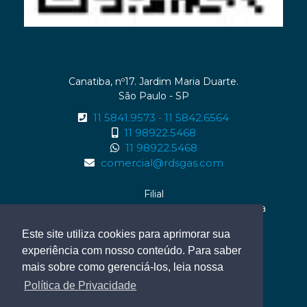
Canatiba, nº17. Jardim Maria Duarte.
São Paulo - SP
11 5841.9573
11 5842.6564
-
11 98922.5468
11 98922.5468
comercial@rdsgas.com
Filial
Rua Enaura da Rocha Fernandes, nº01 . Serraria
Maceió - AL
Este site utiliza cookies para aprimorar sua
82 99614.0959
experiência com nosso conteúdo. Para saber
82 99614.0959
mais sobre como gerenciá-los, leia nossa
Política de Privacidade