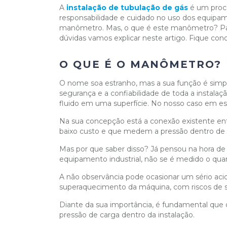
A
instalação de tubulação de gás
é um proc
responsabilidade e cuidado no uso dos equipam
manômetro. Mas, o que é este manômetro? Para
dúvidas vamos explicar neste artigo. Fique con
O QUE É O MANÔMETRO?
O nome soa estranho, mas a sua função é simp
segurança e a confiabilidade de toda a instal
fluido em uma superfície. No nosso caso em esp
Na sua concepção está a conexão existente entr
baixo custo e que medem a pressão dentro de
Mas por que saber disso? Já pensou na hora de
equipamento industrial, não se é medido o qua
A não observância pode ocasionar um sério ac
superaquecimento da máquina, com riscos de sé
Diante da sua importância, é fundamental que 
pressão de carga dentro da instalação.