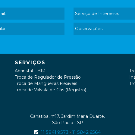
SERVIÇOS
Abrinstal – BIP
Tr
Troca de Regulador de Pressão
In
Troca de Mangueiras Flexíveis
Tr
Troca de Válvula de Gás (Registro)
Canatiba, nº17. Jardim Maria Duarte.
São Paulo - SP
11 5841.9573
11 5842.6564
-