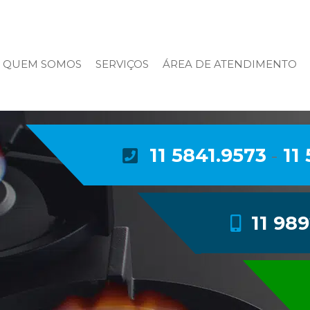
QUEM SOMOS
SERVIÇOS
ÁREA DE ATENDIMENTO
ABRINSTAL – BIP
INSTALAÇÃO DE
TUBULAÇÃO DE GÁS
11 5841.9573
11
-
MANUTENÇÃO DE
TUBULAÇÃO DE GÁS
TROCA DE ADAPTADORES
11 98
PARA GÁS
TROCA DE REGULADOR DE
PRESSÃO
TROCA DE VÁLVULA DE GÁS