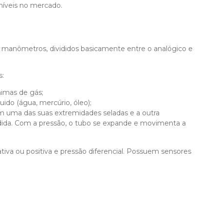
íveis no mercado.
e manômetros, divididos basicamente entre o analógico e
s:
imas de gás;
ido (água, mercúrio, óleo);
 uma das suas extremidades seladas e a outra
dida. Com a pressão, o tubo se expande e movimenta a
ativa ou positiva e pressão diferencial. Possuem sensores
.