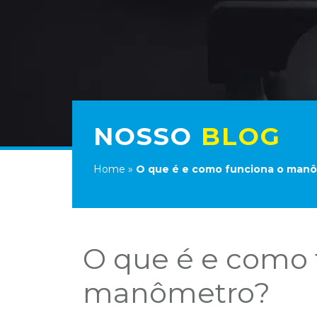
NOSSO
BLOG
Home
»
O que é e como funciona o man
O que é e como 
manômetro?