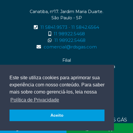
Canatiba, nº17. Jardim Maria Duarte.
São Paulo - SP
11 5841.9573
11 5842.6564
-
11 98922.5468
11 98922.5468
comercial@rdsgas.com
Filial
Rua Enaura da Rocha Fernandes, nº01 . Serraria
Maceió - AL
Este site utiliza cookies para aprimorar sua
82 99614.0959
experiência com nosso conteúdo. Para saber
82 99614.0959
mais sobre como gerenciá-los, leia nossa
Política de Privacidade
Aceito
© 2026 RDS GÁS
Desenvolvimento de sites Multlinks
Fale conosco
WhatsApp