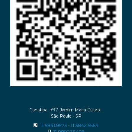
Canatiba, nº17. Jardim Maria Duarte.
São Paulo - SP
11 5841.9573
11 5842.6564
-
11 98922.5468