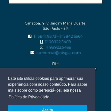
Canatiba, nº17. Jardim Maria Duarte.
São Paulo - SP
11 5841.9573
11 5842.6564
-
11 98922.5468
11 98922.5468
comercial@rdsgas.com
Filial
Rua Enaura da Rocha Fernandes, nº01 . Serraria
Maceió - AL
Este site utiliza cookies para aprimorar sua
82 99614.0959
experiência com nosso conteúdo. Para saber
82 99614.0959
mais sobre como gerenciá-los, leia nossa
Política de Privacidade
Aceito