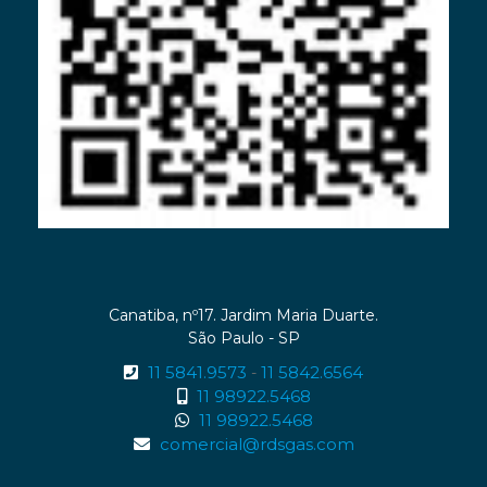
Canatiba, nº17. Jardim Maria Duarte.
São Paulo - SP
11 5841.9573
11 5842.6564
-
11 98922.5468
11 98922.5468
comercial@rdsgas.com