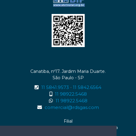
Canatiba, nº17. Jardim Maria Duarte.
São Paulo - SP
11 5841.9573
11 5842.6564
-
11 98922.5468
11 98922.5468
comercial@rdsgas.com
Filial
Rua Enaura da Rocha Fernandes, nº01 . Serraria
Maceió - AL